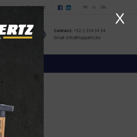
Contact
FR
NL
EN
X
Contact:
+32 2 334 34 34
tact
Email: info@huppertz.be
alen, LED-apparatuur
-apparatuur
leverancier