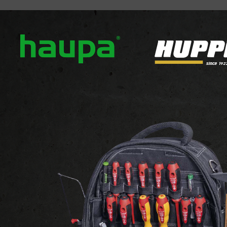
ver ons
Onze merken
Nieuws
Downloads
Con
COMPONENTEN
Drivers
RADIUM - Materi
RADIUM - Materialen, LED
Bekijk de website van de 