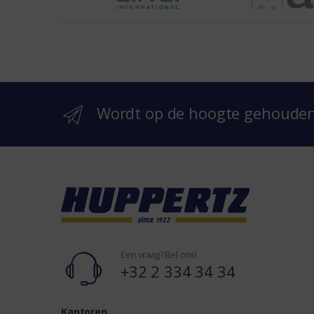
h
e
b
r
Wordt op de hoogte gehoude
a
n
d
s
Een vraag? Bel ons!
+32 2 334 34 34
Kantoren