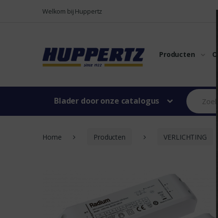
Naar menu
Naar content
Welkom bij Huppertz
Producten
O
Blader door onze catalogus
Home
Producten
VERLICHTING