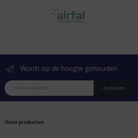
t
h
e
b
r
Wordt op de hoogte gehouden
a
n
Inschrijven
d
s
Onze producten