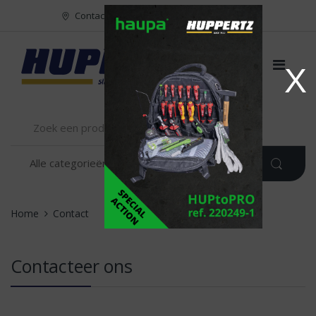
Naar menu
Naar content
Contact
FR
NL
EN
X
Home
Contact
Contacteer ons