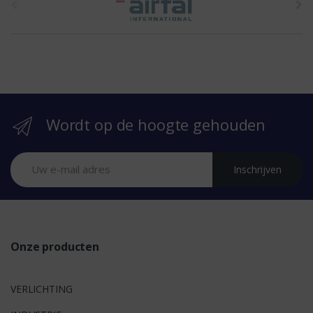
h
e
b
r
Wordt op de hoogte gehouden
a
n
Inschrijven
d
s
Onze producten
VERLICHTING