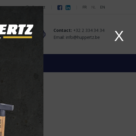
Contact
FR
NL
EN
Contact:
+32 2 334 34 34
X
tact
Email: info@huppertz.be