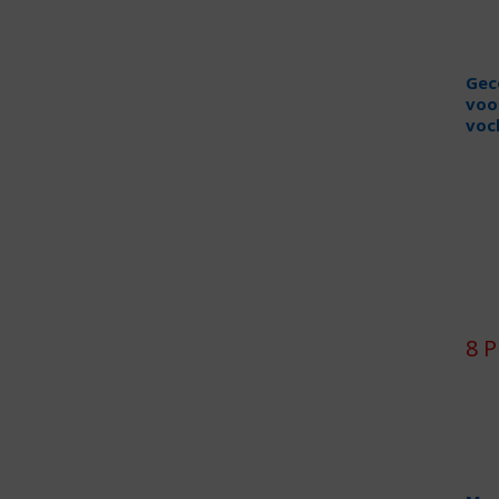
Gec
voo
voc
8 