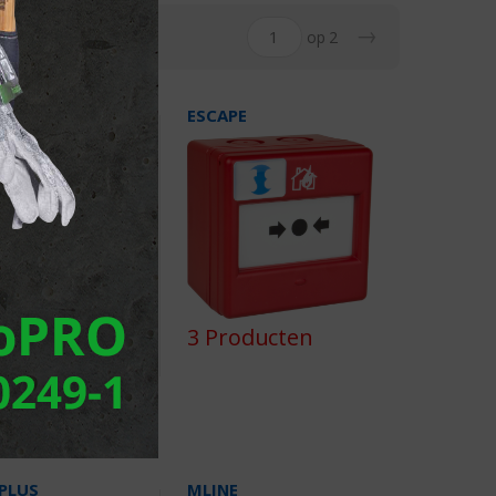
→
op 2
MAX
ESCAPE
roducten
3 Producten
PLUS
MLINE