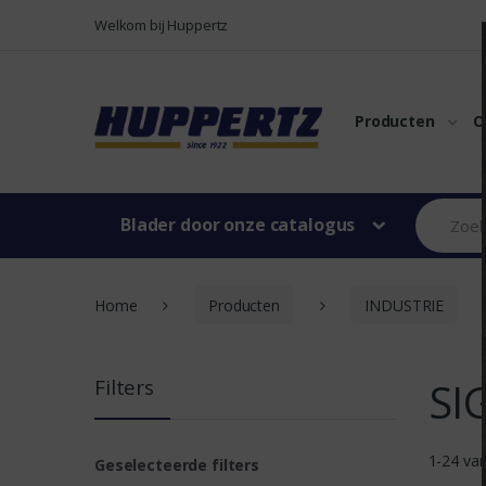
Naar menu
Naar content
Welkom bij Huppertz
Producten
O
Blader door onze catalogus
Home
Producten
INDUSTRIE
SI
Filters
1-24 va
Geselecteerde filters