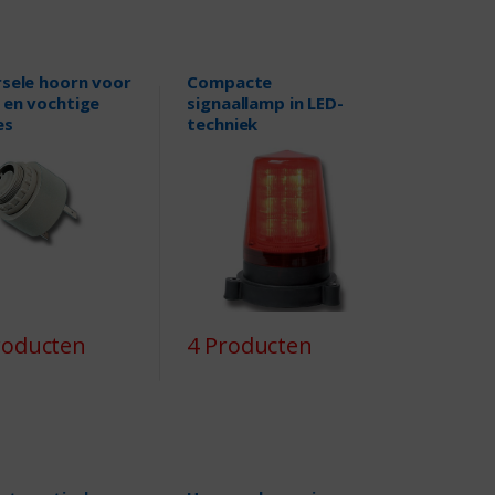
rsele hoorn voor
Compacte
 en vochtige
signaallamp in LED-
es
techniek
roducten
4 Producten