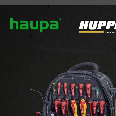
ver ons
Onze merken
Nieuws
Downloads
Con
SIGNALISATIE
GNALISATIE
n 43 producten weergegeven