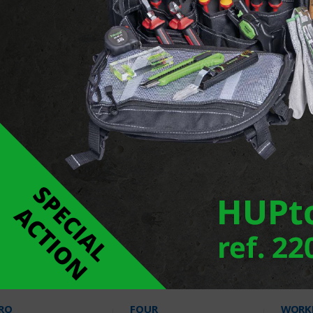
ENA CONFIGURATIE
ELECTRA
AUTO
Producten
545 Producten
64 P
RO
FOUR
WORK