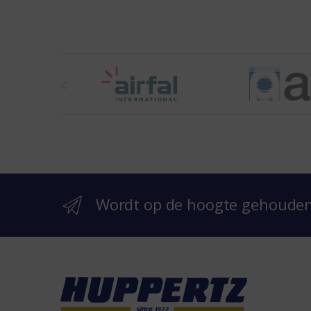
t
h
e
b
r
Wordt op de hoogte gehoude
a
n
d
s