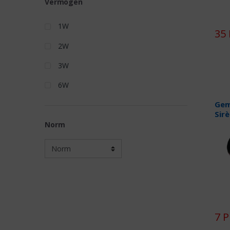
Vermogen
1W
35
2W
3W
6W
Gem
Sir
Norm
7 