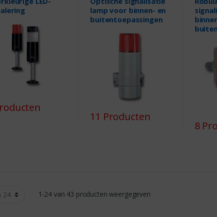
rkleurige LED-
Optische signalisatie
Robuu
nalering
lamp voor binnen- en
signal
buitentoepassingen
binnen
buite
Producten
11 Producten
8 Pr
1-24 van 43 producten weergegeven