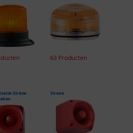
oducten
63 Producten
natie Sirène
Sirene
baken