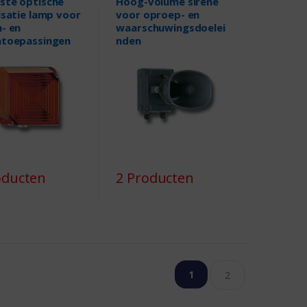
ste optische
Hoog-volume sirene
isatie lamp voor
voor oproep- en
- en
waarschuwingsdoelei
ntoepassingen
nden
oducten
2 Producten
1
2