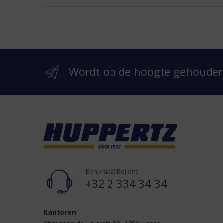
e
b
r
Wordt op de hoogte gehoude
a
n
d
s
Een vraag? Bel ons!
+32 2 334 34 34
Kantoren