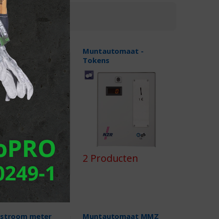
utomaat -
Muntautomaat -
nworp
Tokens
oducten
2 Producten
lstroom meter
Muntautomaat MMZ