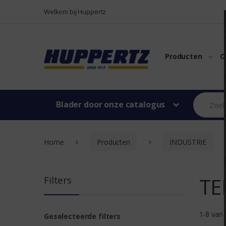
Naar menu
Naar content
Welkom bij Huppertz
Producten
O
Blader door onze catalogus
Home
Producten
INDUSTRIE
TE
Filters
1-8 van
Geselecteerde filters