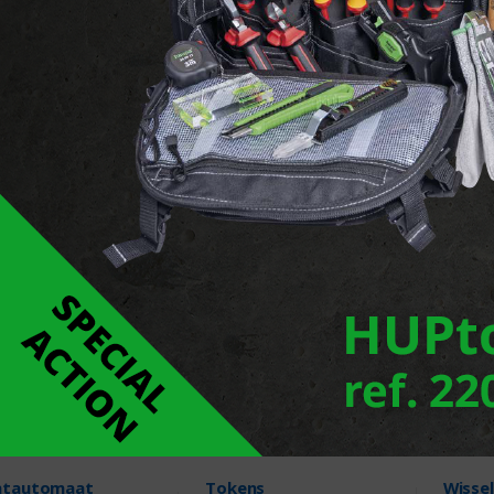
efasige meter
Gereviseerde tellers
Munta
Munti
Producten
3 Producten
5 Pr
tautomaat
Tokens
Wisse