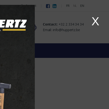
Contact
FR
NL
EN
X
Contact:
+32 2 334 34 34
tact
Email: info@huppertz.be