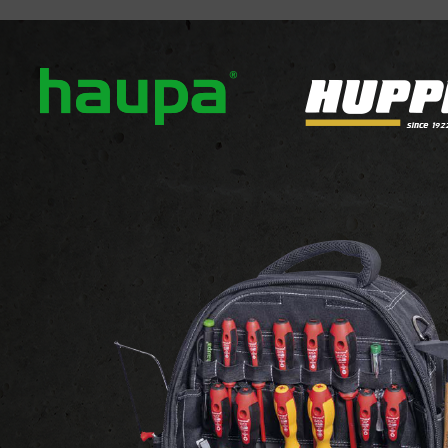
ver ons
Onze merken
Nieuws
Downloads
Con
TELLERS
LLERS
 8 producten weergegeven