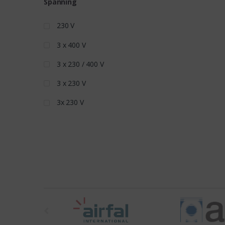
Spanning
230 V
3 x 400 V
3 x 230 / 400 V
3 x 230 V
3x 230 V
t
h