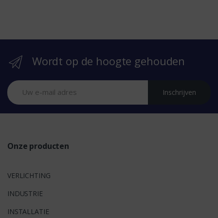
e
b
r
Wordt op de hoogte gehouden
a
n
Inschrijven
d
s
Onze producten
VERLICHTING
INDUSTRIE
INSTALLATIE