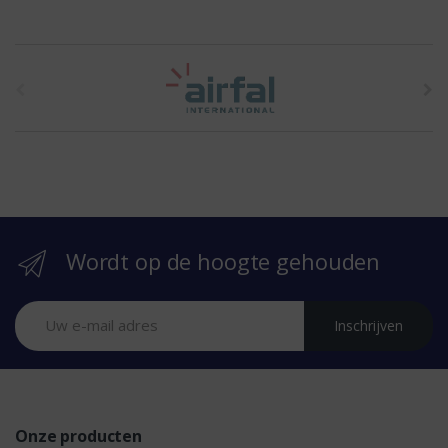
t
h
e
b
r
Wordt op de hoogte gehouden
a
n
Inschrijven
d
s
Onze producten