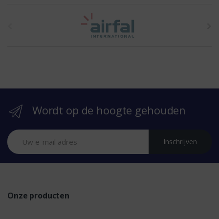
t
h
e
b
r
Wordt op de hoogte gehouden
a
n
Inschrijven
d
s
Onze producten