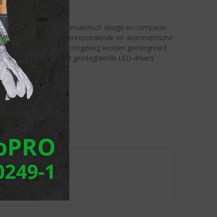
sarmaturen met een minimalistisch design en compacte
euze uit smalstralende, breedstralende en asymmetrische
end in de architecturale omgeving worden geïntegreerd
ge lichtopbrengst. Met geïntegreerde LED-drivers
spanningsvoeding.