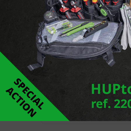
Nanocube is een nieuwe serie buitenverlichting
afmetingen. Voor dit productassortiment is er k
lichtverdelingen. De armaturen kunnen onopvall
en leveren ondanks hun miniatuurformaat een ho
kunnen ze direct worden aangesloten op de net
Rapporteer een fout
Links
NANOCUBE