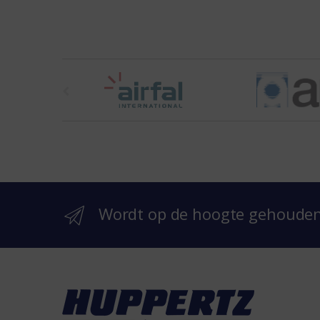
t
h
e
b
r
Wordt op de hoogte gehoude
a
n
d
s