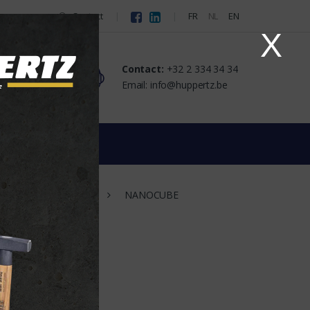
Contact
FR
NL
EN
X
Contact:
+32 2 334 34 34
tact
Email: info@huppertz.be
ren
Led
NANOCUBE
r