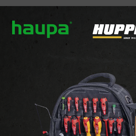
ver ons
Onze merken
Nieuws
Downloads
Con
DECORATIEVE VERLICHTING
Decoratieve Projecto
NANOCUBE
NANOCUBE
Bekijk de website van de leverancie