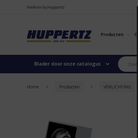
Naar menu
Naar content
Welkom bij Huppertz
Producten
O
Blader door onze catalogus
Home
Producten
VERLICHTING