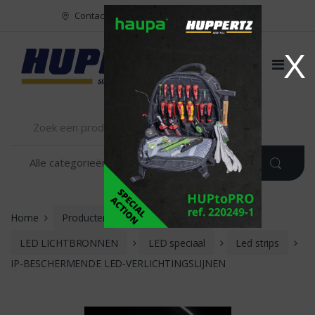
Naar menu
Naar content
Contact
FR
NL
EN
X
Home
Producten
VERLICHTING
LED LICHTBRONNEN
LED speciaal
Led strips
IP-BESCHERMENDE LED-VERLICHTINGSLIJNEN