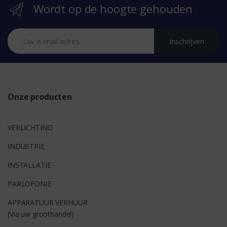
Wordt op de hoogte gehouden
a
n
Inschrijven
d
s
Onze producten
VERLICHTING
INDUSTRIE
INSTALLATIE
PARLOFONIE
APPARATUUR VERHUUR
(Via uw groothandel)