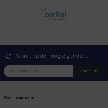
t
h
e
b
r
Wordt op de hoogte gehouden
a
n
Inschrijven
d
s
Onze producten