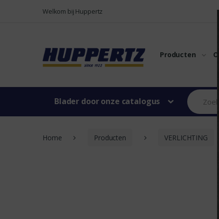
Naar menu
Naar content
Welkom bij Huppertz
Producten
O
Blader door onze catalogus
Home
Producten
VERLICHTING