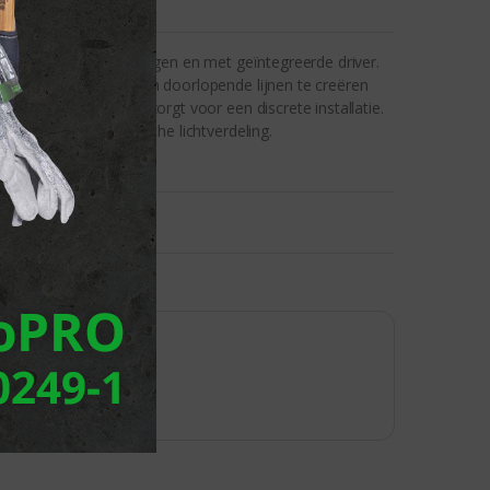
terst compacte afmetingen en met geïntegreerde driver.
ysteem beschikbaar om doorlopende lijnen te creëren
r slanke doorsnede zorgt voor een discrete installatie.
iek of in asymmetrische lichtverdeling.