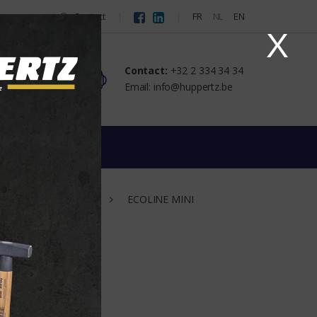
Contact
FR
NL
EN
X
Contact:
+32 2 334 34 34
tact
Email: info@huppertz.be
ren
Led
ECOLINE MINI
r