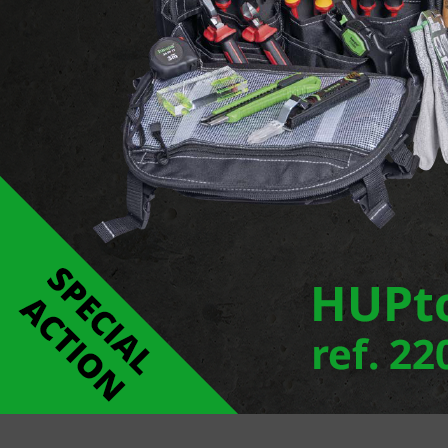
Ecoline Mini is een serie gevelarmaturen met ui
Naast losse armaturen is er ook een modulair s
met nauwelijks schaduw tussen de secties. De zee
De armaturen zijn verkrijgbaar met wallwasheropt
Rapporteer een fout
Links
ECOLINE MINI