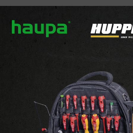
ver ons
Onze merken
Nieuws
Downloads
Con
DECORATIEVE VERLICHTING
Decoratieve Projecto
ECOLINE MINI
ECOLINE MINI
Bekijk de website van de leverancie