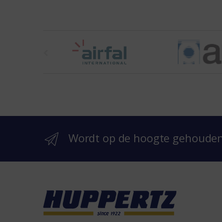
t
h
e
b
r
Wordt op de hoogte gehoude
a
n
d
s