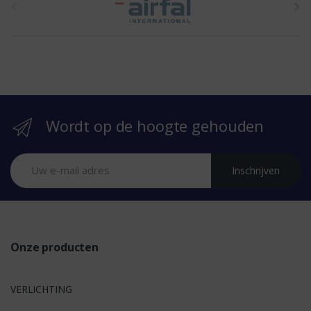
h
e
b
r
Wordt op de hoogte gehouden
a
n
Inschrijven
d
s
Onze producten
VERLICHTING