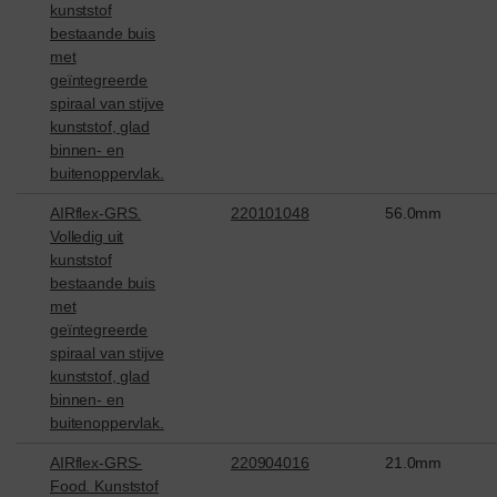
kunststof
bestaande buis
met
geïntegreerde
spiraal van stijve
kunststof, glad
binnen- en
buitenoppervlak.
AIRflex-GRS.
220101048
56.0mm
Volledig uit
kunststof
bestaande buis
met
geïntegreerde
spiraal van stijve
kunststof, glad
binnen- en
buitenoppervlak.
AIRflex-GRS-
220904016
21.0mm
Food. Kunststof