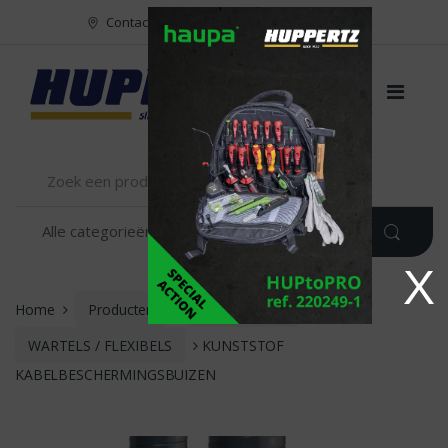
Naar menu
Naar content
Contact
FR
NL
EN
X
Home
Producten
INSTALLATIE
WARTELS / FLEXIBELS
KUNSTSTOF
KABELBESCHERMINGSBUIZEN