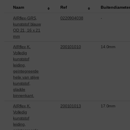
Naam
Ref
Buitendiamete
AIRflex-GRS,
0220904038
-
kunststof blauw
OD 21, 16 x 21
mm
AIRflex,K.
200101010
14.0mm
Volledig
kunststof
leiding,
geïntegreerde
helix van stijve
kunststof,
gladde
binnenkant.
AIRflex,K.
200101013
17.0mm
Volledig
kunststof
leiding,