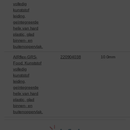
volledig
kunststof
leiding,
geïntegreerde
helix van hard
plastic, glad
binnen- en
buitenoppervlak.
AIRflex-GRS-
220904038
10.0mm
Food. Kunststof
volledig
kunststof
leiding,
geïntegreerde
helix van hard
plastic, glad
binnen- en
buitenoppervlak.
t