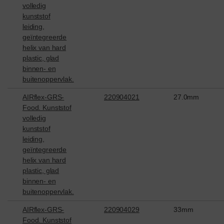
volledig
kunststof
leiding,
geïntegreerde
helix van hard
plastic, glad
binnen- en
buitenoppervlak.
AIRflex-GRS-
220904021
27.0mm
Food. Kunststof
volledig
kunststof
leiding,
geïntegreerde
helix van hard
plastic, glad
binnen- en
buitenoppervlak.
AIRflex-GRS-
220904029
33mm
Food. Kunststof