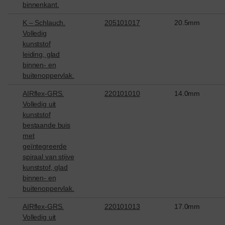
binnenkant.
K – Schlauch.
205101017
20.5mm
Volledig
kunststof
leiding, glad
binnen- en
buitenoppervlak.
AIRflex-GRS.
220101010
14.0mm
Volledig uit
kunststof
bestaande buis
met
geïntegreerde
spiraal van stijve
kunststof, glad
binnen- en
buitenoppervlak.
AIRflex-GRS.
220101013
17.0mm
Volledig uit