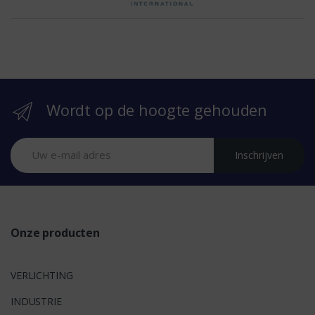
e
b
r
Wordt op de hoogte gehouden
a
n
Inschrijven
d
s
Onze producten
VERLICHTING
INDUSTRIE