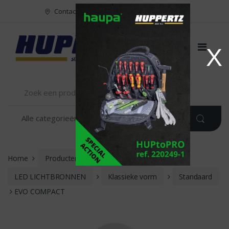
Naar menu
Naar content
Contact
FR
NL
EN
X
Home
Producten
VERLICHTING
LED LICHTBRONNEN
Klassieke vorm
Standaard
EVO COMPACT