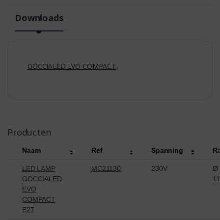
Downloads
GOCCIALED EVO COMPACT
Producten
Naam
Ref
Spanning
R
LED LAMP
MC21130
230V
Ø
GOCCIALED
1
EVO
COMPACT
E27