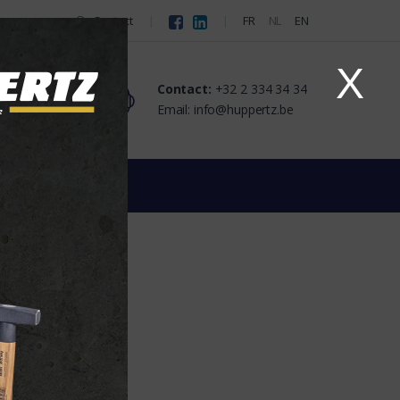
Contact
FR
NL
EN
X
Contact:
+32 2 334 34 34
tact
Email: info@huppertz.be
tandaard
ECO
an de leverancier