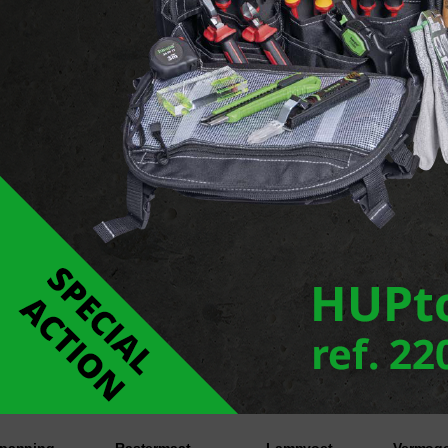
Rapporteer een fout
Downloads
GOCCIALED ECO
panning
Rastermaat
Lampvoet
Vermog