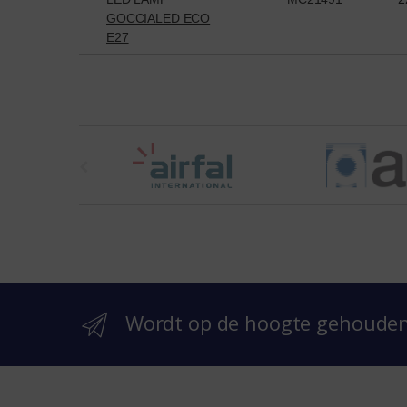
GOCCIALED ECO
E27
t
h
e
b
r
Wordt op de hoogte gehoude
a
n
d