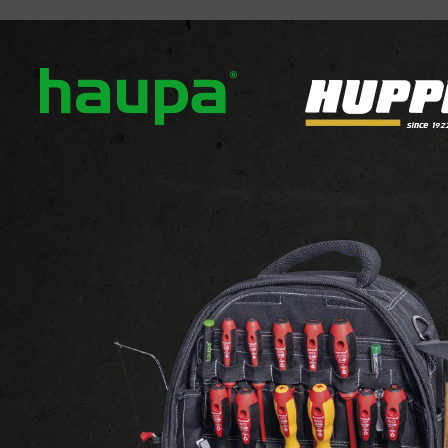
ver ons
Onze merken
Nieuws
Downloads
Con
LED LICHTBRONNEN
Klassieke vorm
S
ECO
Bekijk de website v