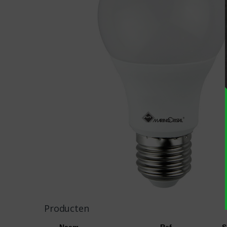
Producten
Naam
Ref
S