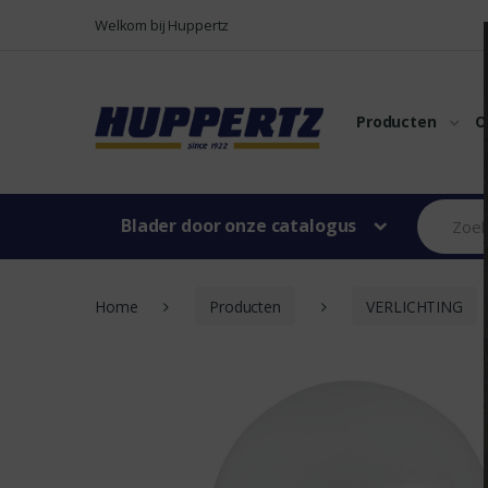
Naar menu
Naar content
Welkom bij Huppertz
Producten
O
Blader door onze catalogus
Home
Producten
VERLICHTING