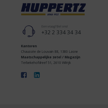
s
Een vraag? Bel ons!
+32 2 334 34 34
Kantoren
Chaussée de Louvain 88, 1380 Lasne
Maatschappelijke zetel / Magazijn
Terbekehofdreef 51, 2610 Wilrijk