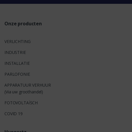
s
Onze producten
VERLICHTING
INDUSTRIE
INSTALLATIE
PARLOFONIE
APPARATUUR VERHUUR
(Via uw groothandel)
FOTOVOLTAÏSCH
COVID 19
Huppertz