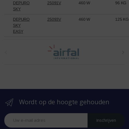
DEPURO
25091V
460 W
96 KG
SKY
DEPURO
25093V
460 W
125 KG
SKY
EASY
t
h
e
b
r
Wordt op de hoogte gehouden
a
n
Inschrijven
d