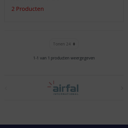
2 Producten
1-1 van 1 producten weergegeven
t
h
e
b
r