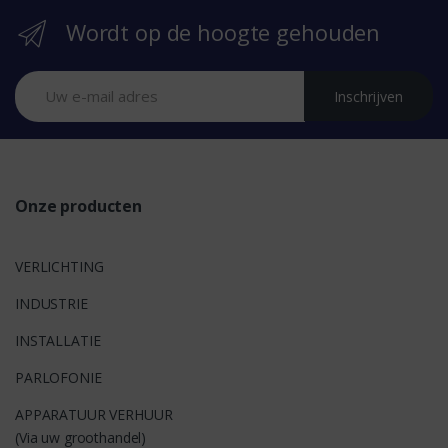
Wordt op de hoogte gehouden
a
n
Inschrijven
d
s
Onze producten
VERLICHTING
INDUSTRIE
INSTALLATIE
PARLOFONIE
APPARATUUR VERHUUR
(Via uw groothandel)