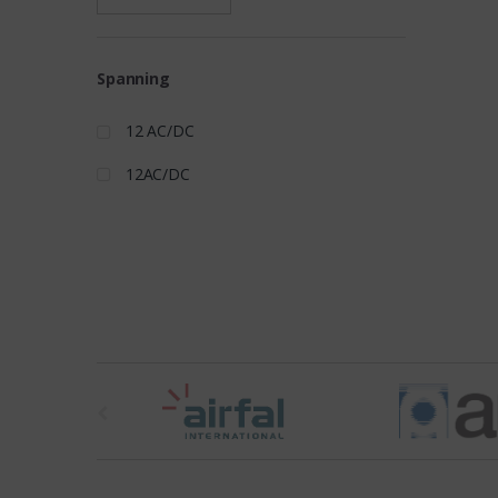
Spanning
12 AC/DC
12AC/DC
t
h
e