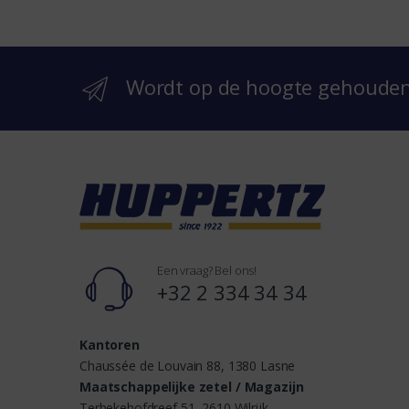
b
r
Wordt op de hoogte gehoude
a
n
d
s
Een vraag? Bel ons!
+32 2 334 34 34
Kantoren
Chaussée de Louvain 88, 1380 Lasne
Maatschappelijke zetel / Magazijn
Terbekehofdreef 51, 2610 Wilrijk