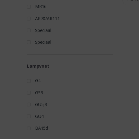
MR16
AR70/AR111
Speciaal
Speciaal
Lampvoet
G4
G53
GU5,3
GU4
BA15d