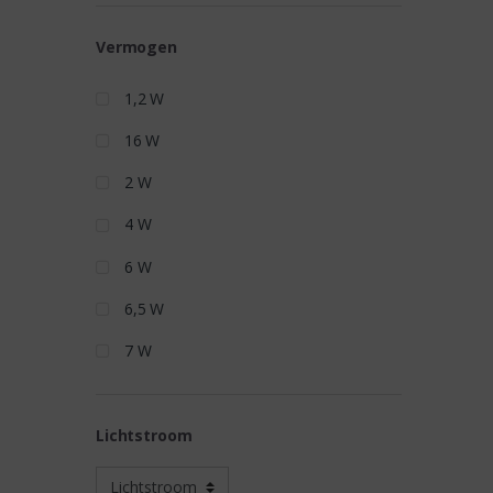
Vermogen
1,2 W
16 W
2 W
4 W
6 W
6,5 W
7 W
Lichtstroom