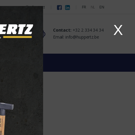
Contact
FR
NL
EN
X
Contact:
+32 2 334 34 34
tact
Email: info@huppertz.be