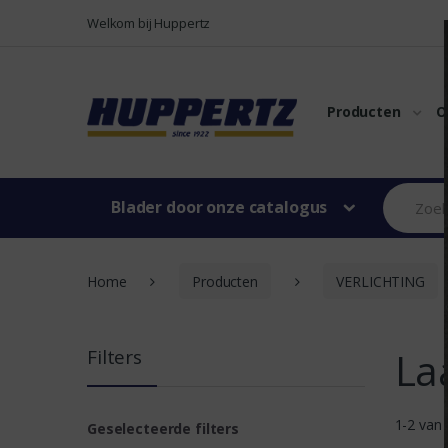
Naar menu
Naar content
Welkom bij Huppertz
Producten
O
Blader door onze catalogus
Home
Producten
VERLICHTING
La
Filters
1-2 van
Geselecteerde filters