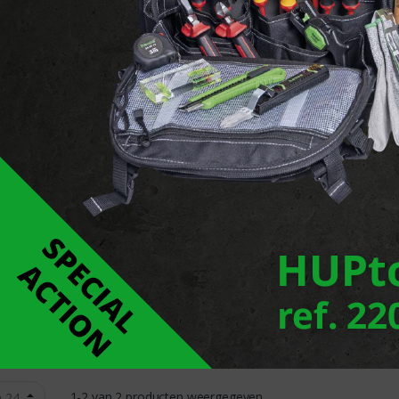
gspanningslamp
RADIUM - Speciale
lampen
Producten
1-2 van 2 producten weergegeven