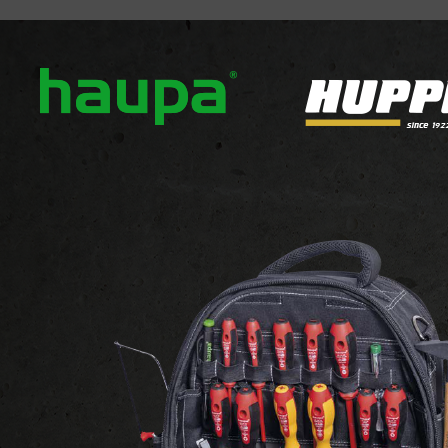
ver ons
Onze merken
Nieuws
Downloads
Con
LED LICHTBRONNEN
Laagspanningslamp
agspanningslamp
 2 producten weergegeven