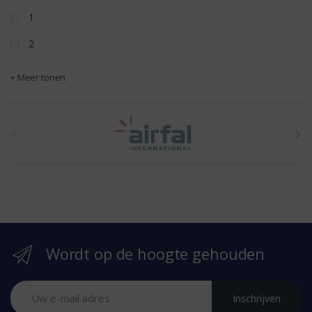
1
2
+ Meer tonen
t
h
e
b
r
Wordt op de hoogte gehouden
a
n
Inschrijven
d