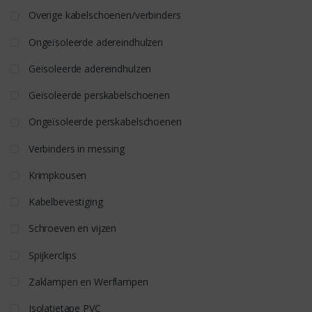
Overige kabelschoenen/verbinders
Ongeïsoleerde adereindhulzen
Geïsoleerde adereindhulzen
Geïsoleerde perskabelschoenen
Ongeïsoleerde perskabelschoenen
Verbinders in messing
Krimpkousen
Kabelbevestiging
Schroeven en vijzen
Spijkerclips
Zaklampen en Werflampen
Isolatietape PVC