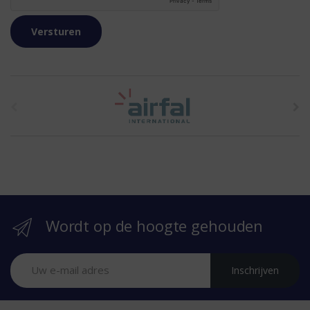
t
h
e
b
r
Wordt op de hoogte gehouden
a
n
Inschrijven
d