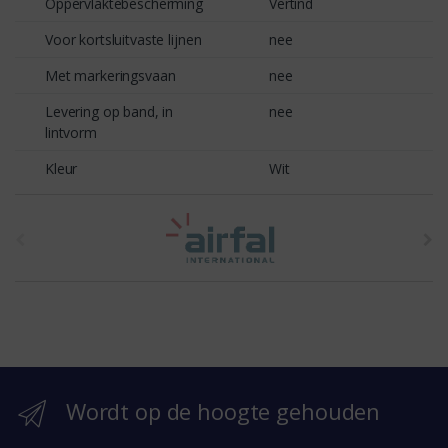
Oppervlaktebescherming
Vertind
Voor kortsluitvaste lijnen
nee
Met markeringsvaan
nee
Levering op band, in
nee
lintvorm
Kleur
Wit
t
h
e
b
r
Wordt op de hoogte gehouden
a