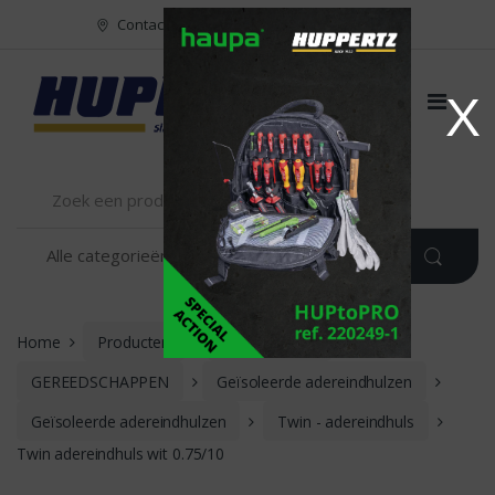
Naar menu
Naar content
Contact
FR
NL
EN
X
Home
Producten
INSTALLATIE
GEREEDSCHAPPEN
Geïsoleerde adereindhulzen
Geïsoleerde adereindhulzen
Twin - adereindhuls
Twin adereindhuls wit 0.75/10