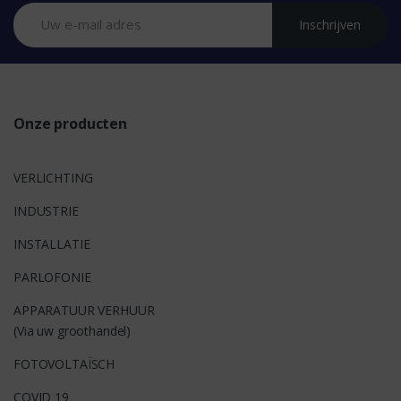
n
Inschrijven
d
s
Onze producten
VERLICHTING
INDUSTRIE
INSTALLATIE
PARLOFONIE
APPARATUUR VERHUUR
(Via uw groothandel)
FOTOVOLTAÏSCH
COVID 19