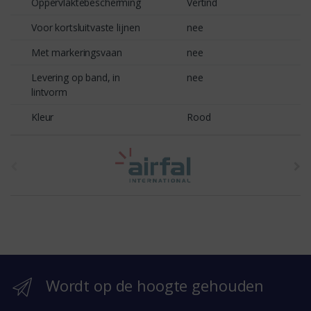
Oppervlaktebescherming
Vertind
Voor kortsluitvaste lijnen
nee
Met markeringsvaan
nee
Levering op band, in
nee
lintvorm
Kleur
Rood
t
h
e
b
r
Wordt op de hoogte gehouden
a