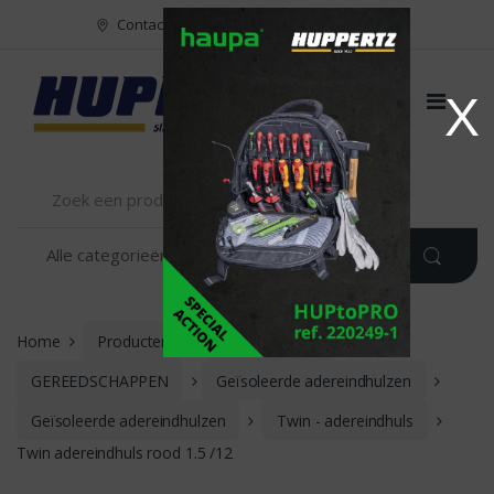
Naar menu
Naar content
Contact
FR
NL
EN
X
Home
Producten
INSTALLATIE
GEREEDSCHAPPEN
Geïsoleerde adereindhulzen
Geïsoleerde adereindhulzen
Twin - adereindhuls
Twin adereindhuls rood 1.5 /12