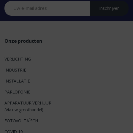
n
Inschrijven
d
s
Onze producten
VERLICHTING
INDUSTRIE
INSTALLATIE
PARLOFONIE
APPARATUUR VERHUUR
(Via uw groothandel)
FOTOVOLTAÏSCH
COVID 19