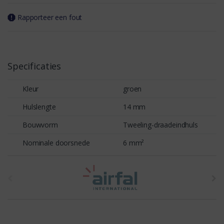
Rapporteer een fout
Specificaties
Kleur
groen
Hulslengte
14 mm
Bouwvorm
Tweeling-draadeindhuls
Nominale doorsnede
6 mm²
t
h
e