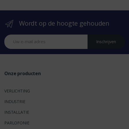
b
r
Wordt op de hoogte gehouden
a
n
Inschrijven
d
s
Onze producten
VERLICHTING
INDUSTRIE
INSTALLATIE
PARLOFONIE