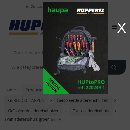
Naar menu
Naar content
Contact
FR
NL
EN
X
Home
Producten
INSTALLATIE
GEREEDSCHAPPEN
Geïsoleerde adereindhulzen
Geïsoleerde adereindhulzen
Twin - adereindhuls
Twin adereindhuls groen 6 / 14