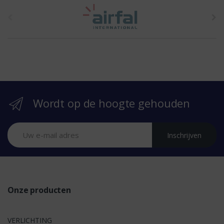
t
h
e
b
r
Wordt op de hoogte gehouden
a
n
Inschrijven
d
s
Onze producten
VERLICHTING