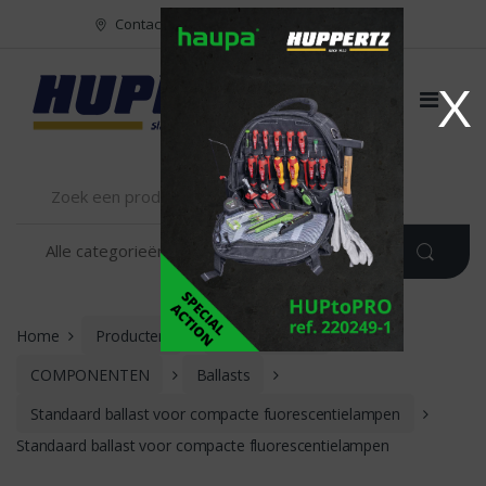
Naar menu
Naar content
Contact
FR
NL
EN
X
Home
Producten
VERLICHTING
COMPONENTEN
Ballasts
Standaard ballast voor compacte fuorescentielampen
Standaard ballast voor compacte fluorescentielampen