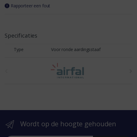
Rapporteer een fout
Specificaties
Type
Voor ronde aardingsstaaf
t
h
e
b
r
Wordt op de hoogte gehouden
a
n