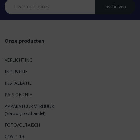
Inschrijven
d
s
Onze producten
VERLICHTING
INDUSTRIE
INSTALLATIE
PARLOFONIE
APPARATUUR VERHUUR
(Via uw groothandel)
FOTOVOLTAÏSCH
COVID 19