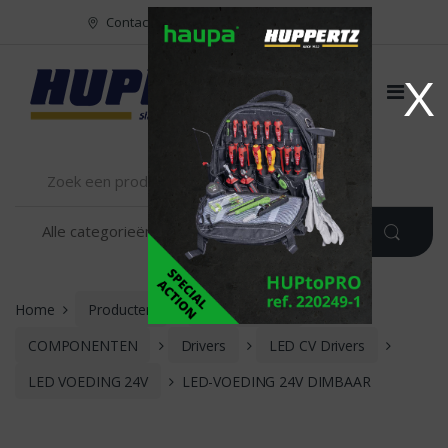
Naar menu
Naar content
Contact
FR
NL
EN
X
Home
Producten
VERLICHTING
COMPONENTEN
Drivers
LED CV Drivers
LED VOEDING 24V
LED-VOEDING 24V DIMBAAR