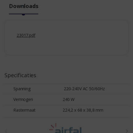
Downloads
23017.pdf
Specificaties
Spanning
220-240V AC 50/60Hz
Vermogen
240 W
Rastermaat
224,2 x 68 x 38,8 mm
t