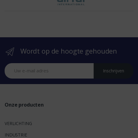
h
e
b
r
Wordt op de hoogte gehouden
a
n
Inschrijven
d
s
Onze producten
VERLICHTING
INDUSTRIE