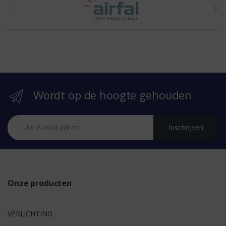
h
e
b
r
Wordt op de hoogte gehouden
a
n
Inschrijven
d
s
Onze producten
VERLICHTING