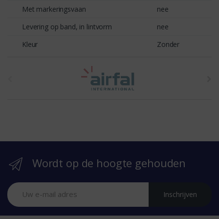
Met markeringsvaan
nee
Levering op band, in lintvorm
nee
Kleur
Zonder
t
h
e
b
r
Wordt op de hoogte gehouden
a
n
Inschrijven
d