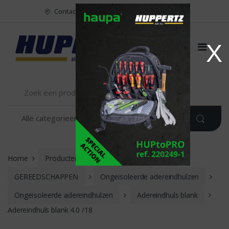
Naar menu
Naar content
Contact
FR
NL
EN
X
Home
Producten
INSTALLATIE
GEREEDSCHAPPEN
Ongeïsoleerde adereindhulzen
Ongeïsoleerde adereindhulzen
Adereindhuls blank
Adereindhuls blank 4.0 /18