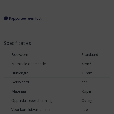
Rapporteer een fout
Specificaties
Bouwvorm
Standaard
Nominale doorsnede
4mm²
Hulslengte
18mm
Geïsoleerd
nee
Materiaal
Koper
Oppervlaktebescherming
Overig
Voor kortsluitvaste lijnen
nee