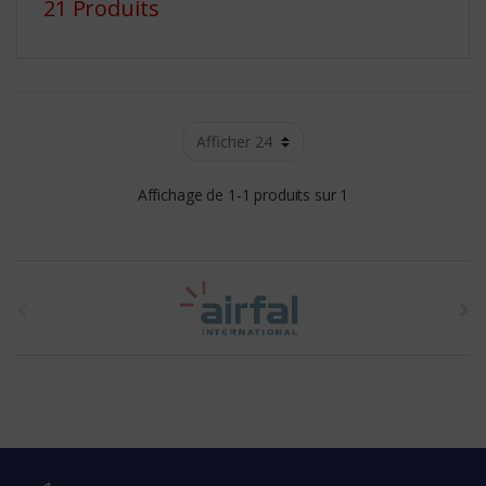
21 Produits
Affichage de 1-1 produits sur 1
t
h
e
b
r