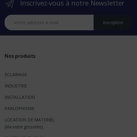
Inscrivez-vous à notre Newsletter
a
n
Inscription
d
s
Nos produits
ECLAIRAGE
INDUSTRIE
INSTALLATION
PARLOPHONIE
LOCATION DE MATERIEL
(Via votre grossiste)