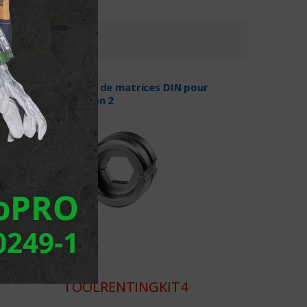
rd
Coffre de matrices DIN pour
location 2
TOOLRENTINGKIT4