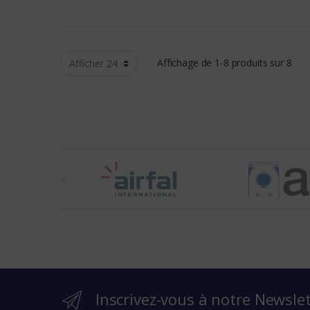
Affichage de 1-8 produits sur 8
t
h
e
b
r
Inscrivez-vous à notre Newsle
a