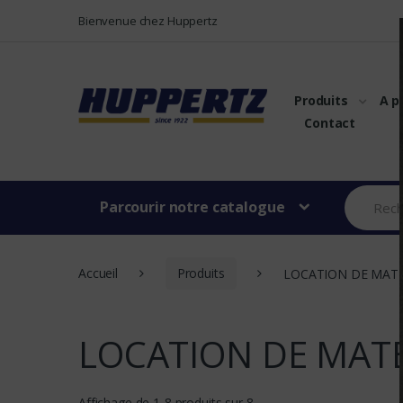
Vers le menu
Vers le content
Bienvenue chez Huppertz
Produits
A p
Contact
Parcourir notre catalogue
Accueil
Produits
LOCATION DE MATERIE
LOCATION DE MATERI
Affichage de 1-8 produits sur 8