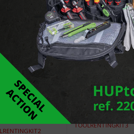
ne de sertissage pour
Coffre de matrices Standa
on 2 - Sertir, couper,
pour location 1
on, emporte pièce
TOOLRENTINGKIT3
LRENTINGKIT2