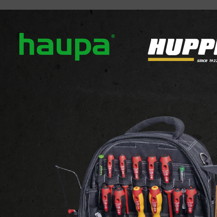
ropos
Nos marques
Actualités
Téléchargement
L (Via votre grossiste)
EL (Via votre grossiste