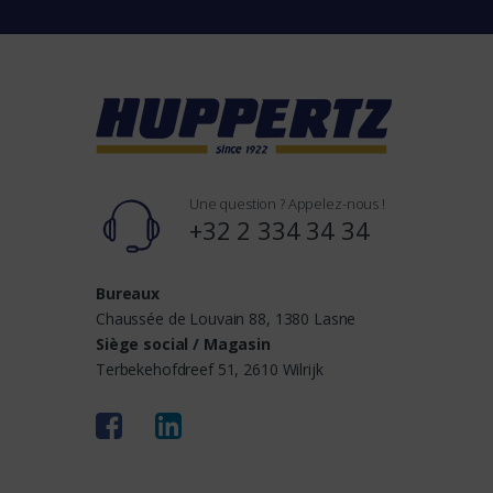
n
d
s
Une question ? Appelez-nous !
+32 2 334 34 34
Bureaux
Chaussée de Louvain 88, 1380 Lasne
Siège social / Magasin
Terbekehofdreef 51, 2610 Wilrijk