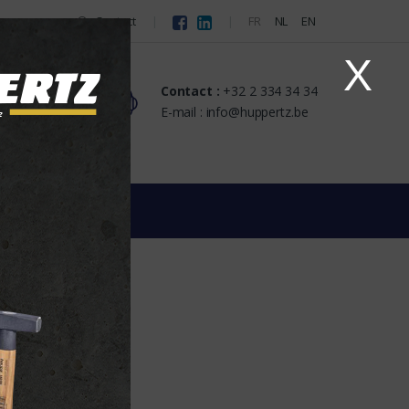
Contact
FR
NL
EN
X
Contact :
+32 2 334 34 34
s
E-mail : info@huppertz.be
)