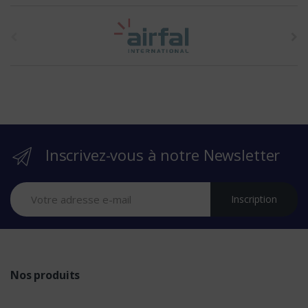
t
h
e
b
r
Inscrivez-vous à notre Newsletter
a
n
Inscription
d
s
Nos produits