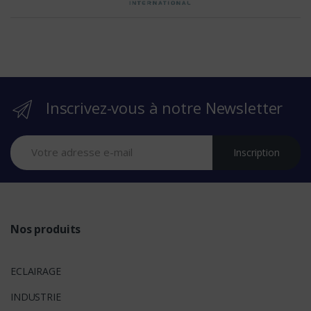
e
b
r
Inscrivez-vous à notre Newsletter
a
n
Inscription
d
s
Nos produits
ECLAIRAGE
INDUSTRIE