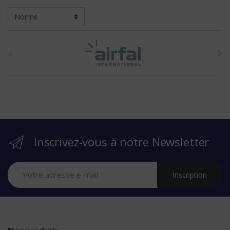
t
h
e
b
r
Inscrivez-vous à notre Newsletter
a
n
Inscription
d
s