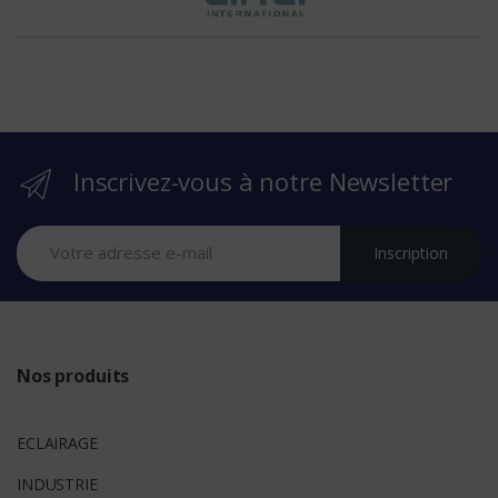
h
e
b
r
Inscrivez-vous à notre Newsletter
a
n
Inscription
d
s
Nos produits
ECLAIRAGE
INDUSTRIE