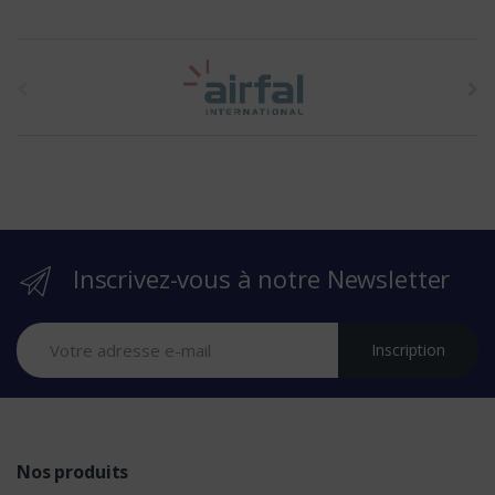
t
h
e
b
r
Inscrivez-vous à notre Newsletter
a
n
Inscription
d
s
Nos produits