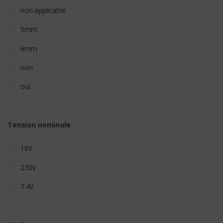
non applicable
5mm
6mm
non
oui
Tension nominale
18V
230V
7.4V