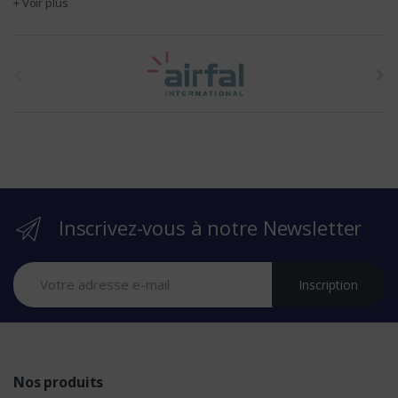
+ Voir plus
t
h
e
b
r
Inscrivez-vous à notre Newsletter
a
n
Inscription
d
s
Nos produits