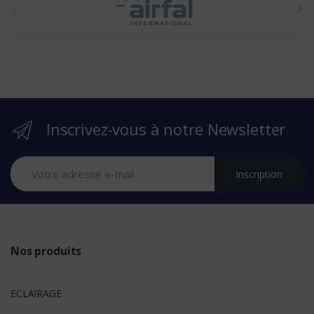
h
e
b
r
Inscrivez-vous à notre Newsletter
a
n
Inscription
d
s
Nos produits
ECLAIRAGE