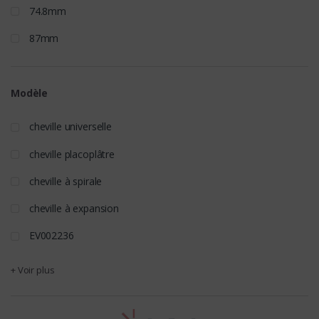
74.8mm
87mm
Modèle
cheville universelle
cheville placoplâtre
cheville à spirale
cheville à expansion
EV002236
+ Voir plus
t