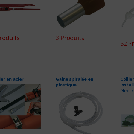
roduits
3 Produits
52 P
ier en acier
Gaine spiralée en
Collie
plastique
instal
électr