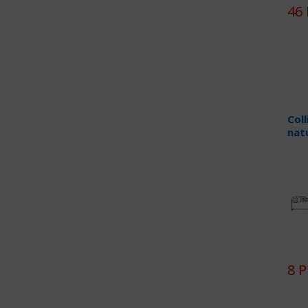
46 
Coll
natu
8 P