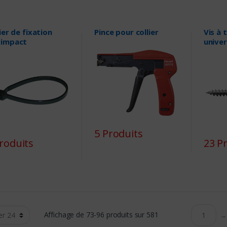
ier de fixation
Pince pour collier
Vis à 
impact
univer
5 Produits
roduits
23 P
Affichage de 73-96 produits sur 581
...
1