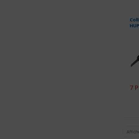
Coll
HUP
7 P