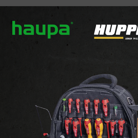
ropos
Nos marques
Actualités
Téléchargement
upa
e de 73-96 produits sur 581