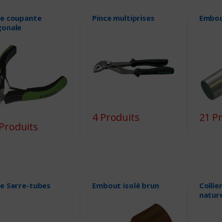
ce coupante
Pince multiprises
Embou
gonale
4 Produits
21 P
Produits
ce Serre-tubes
Embout isolé brun
Collie
natur