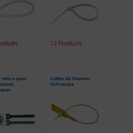
roduits
12 Produits
r velcro pour
Collier de fixation
lations
HUPsecure
iques