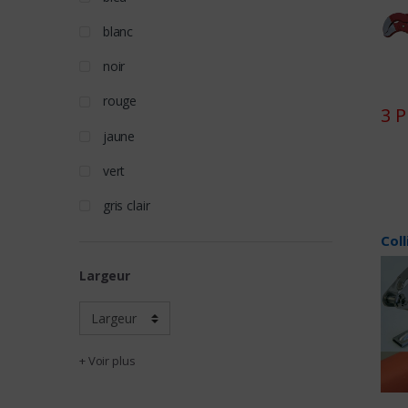
blanc
noir
rouge
3 P
jaune
vert
gris clair
Coll
Largeur
+ Voir plus