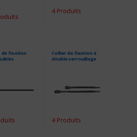
4 Produits
roduits
r de fixation
Collier de fixation à
isables
double verrouillage
oduits
4 Produits