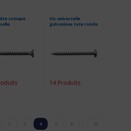
tête conique
Vis universelle
selle
galvanisee tete ronde
roduits
14 Produits
4
...
2
3
5
6
25