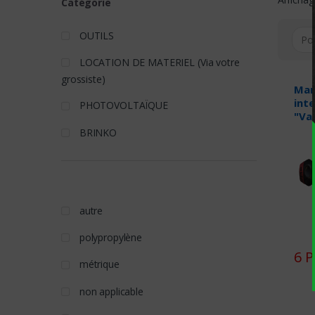
Catégorie
OUTILS
LOCATION DE MATERIEL (Via votre
grossiste)
Man
int
PHOTOVOLTAÏQUE
"Va
BRINKO
autre
polypropylène
6 P
métrique
non applicable