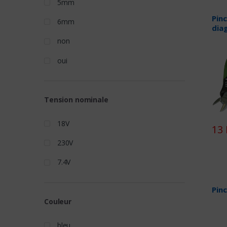
5mm
Pin
6mm
dia
non
oui
Tension nominale
18V
13 
230V
7.4V
Pin
Couleur
bleu