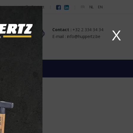
Contact
FR
NL
EN
Contact :
+32 2 334 34 34
X
s
E-mail : info@huppertz.be