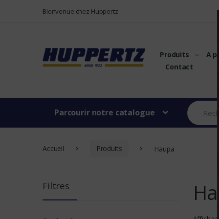
Vers le menu
Vers le content
Bienvenue chez Huppertz
Produits
A p
Contact
Parcourir notre catalogue
Accueil
Produits
Haupa
Ha
Filtres
Affichag