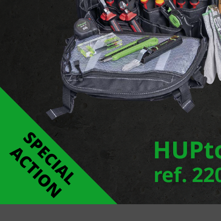
che
Collier de fixation noir
AI con
erchangeable
résistant aux UV
DIN 4
rio TQ"
54 Produits
9 Pr
roduits