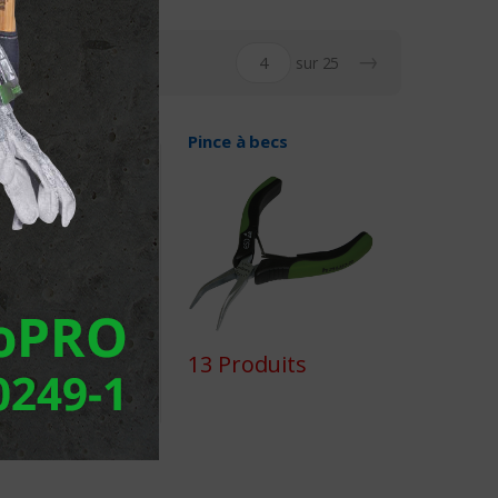
→
sur 25
necteur à sertir
Pince à becs
6341
13 Produits
oduits