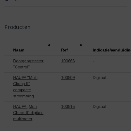
Producten
Naam
Ref
Indicatie/aanduidi
Doorgangstester
100666
-
''Control''
HAUPA ''Multi
103809
Digitaal
Clamp II''
compacte
stroomtang
HAUPA „Multi
103815
Digitaal
Check II“ digitale
multimeter