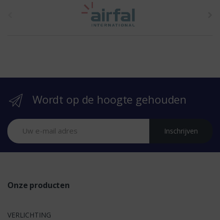
t
h
e
b
r
Wordt op de hoogte gehouden
a
n
Inschrijven
d
s
Onze producten
VERLICHTING