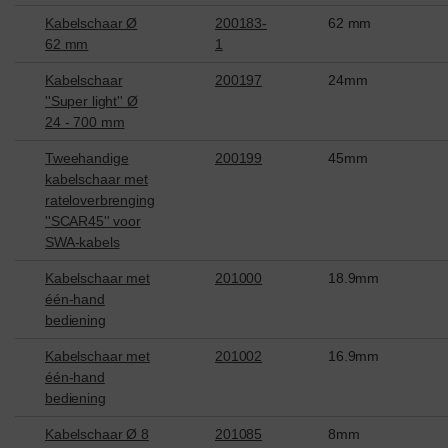
Kabelschaar Ø
200183-
62 mm
62 mm
1
Kabelschaar
200197
24mm
''Super light'' Ø
24 - 700 mm
Tweehandige
200199
45mm
kabelschaar met
rateloverbrenging
''SCAR45'' voor
SWA-kabels
Kabelschaar met
201000
18.9mm
één-hand
bediening
Kabelschaar met
201002
16.9mm
één-hand
bediening
Kabelschaar Ø 8
201085
8mm