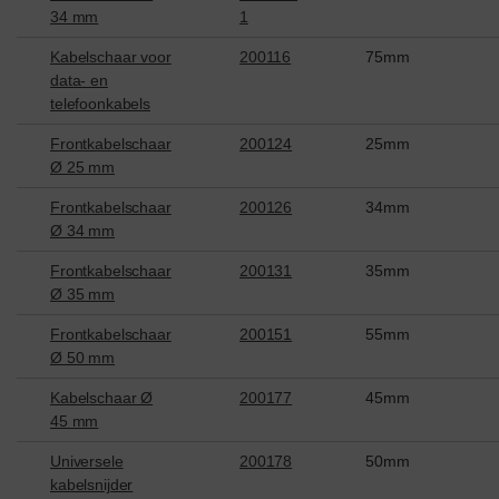
34 mm
1
Kabelschaar voor
200116
75mm
data- en
telefoonkabels
Frontkabelschaar
200124
25mm
Ø 25 mm
Frontkabelschaar
200126
34mm
Ø 34 mm
Frontkabelschaar
200131
35mm
Ø 35 mm
Frontkabelschaar
200151
55mm
Ø 50 mm
Kabelschaar Ø
200177
45mm
45 mm
Universele
200178
50mm
kabelsnijder