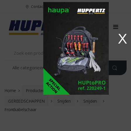
Naar menu
Naar content
Contact
FR
NL
EN
X
Home
Producten
INSTALLATIE
GEREEDSCHAPPEN
Snijden
Snijden
Frontkabelschaar