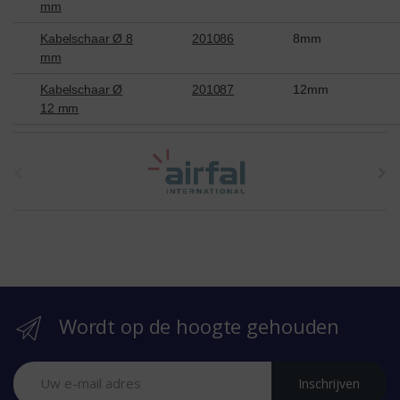
mm
Kabelschaar Ø 8
201086
8mm
mm
Kabelschaar Ø
201087
12mm
12 mm
t
h
e
b
r
Wordt op de hoogte gehouden
a
n
Inschrijven
d