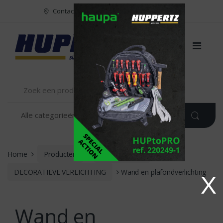
Naar menu
Naar content
Contact
FR
NL
EN
Home
Producten
VERLICHTING
DECORATIEVE VERLICHTING
Wand en plafondverlichting
X
Wand en