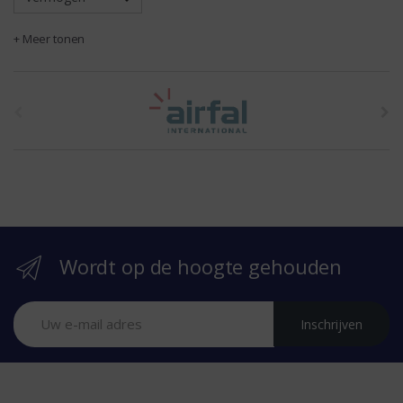
+ Meer tonen
t
h
e
b
r
Wordt op de hoogte gehouden
a
n
Inschrijven
d
s