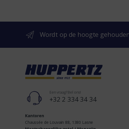
e
b
r
Wordt op de hoogte gehoude
a
n
d
s
Een vraag? Bel ons!
+32 2 334 34 34
Kantoren
Chaussée de Louvain 88, 1380 Lasne
Maatschappelijke zetel / Magazijn