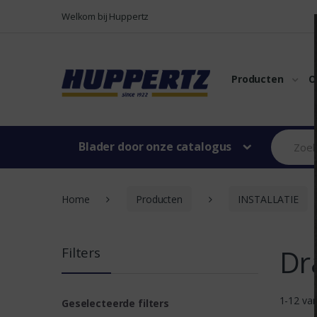
Naar menu
Naar content
Welkom bij Huppertz
Producten
O
Blader door onze catalogus
Home
Producten
INSTALLATIE
Dr
Filters
1-12 va
Geselecteerde filters