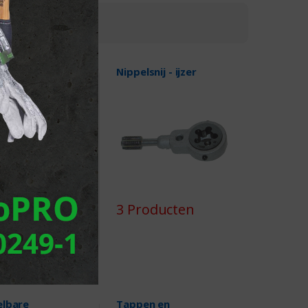
aat, metrische
Nippelsnij - ijzer
3 Producten
oducten
elbare
Tappen en