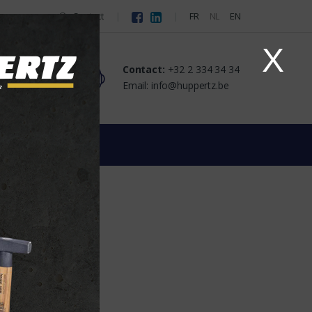
Contact
FR
NL
EN
X
Contact:
+32 2 334 34 34
tact
Email: info@huppertz.be
n