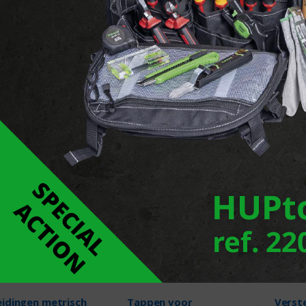
-ijzer compleet,
Buizensnijder
Snijpl
rische draad
draad
3 Producten
Producten
7 Pr
eidingen metrisch
Tappen voor
Verst