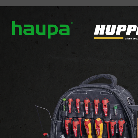
ver ons
Onze merken
Nieuws
Downloads
Con
GEREEDSCHAPPEN
Draadsnijkussens en tappen
aadsnijkussens en tappe
n 12 producten weergegeven