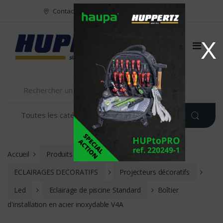
Vers le menu
Vers le content
Contact
FR
NL
EN
X
Accueil
Produits
ECLAIRAGE
ECLAIRAGES DECORATIFS
Projecteurs décoratifs
Led
Eclairage de piscine Standard
Boîtier
d'installation en acier inoxydable V4A