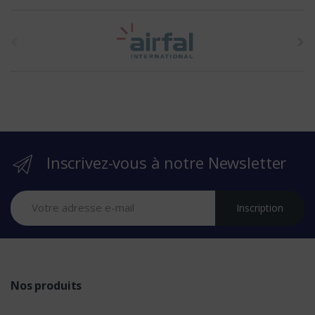
t
h
e
b
r
Inscrivez-vous à notre Newsletter
a
n
Inscription
d
s
Nos produits