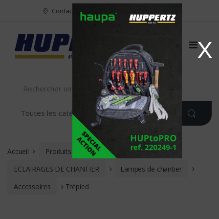
Vers le menu
Vers le content
Contact
FR
NL
EN
X
Accueil
Produits
ECLAIRAGE
ECLAIRAGES DE CHANTIER
Lampes de chantier
Accessoires
Trépied