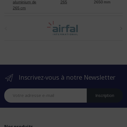
aluminium de
265
2650 mm
265 cm
t
h
e
b
r
Inscrivez-vous à notre Newsletter
a
n
Inscription
d
s
Nos produits