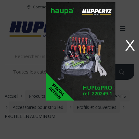
Vers le menu
Vers le content
Contact
FR
NL
EN
X
Accueil
Produits
ECLAIRAGE
COMPOSANTS
Accessoires pour strip led
Profils et couvercles
PROFILE EN ALUMINIUM