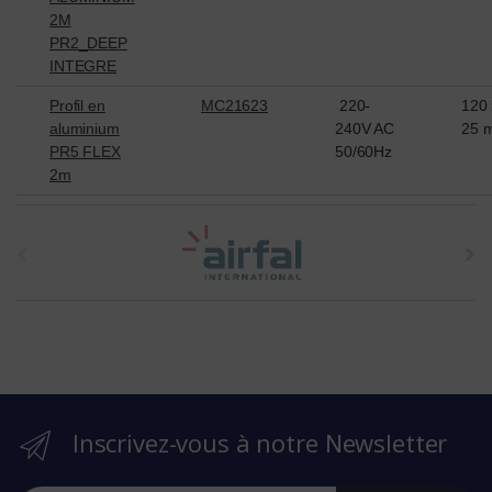
2M
PR2_DEEP
INTEGRE
Profil en
MC21623
220-
120 
aluminium
240V AC
25 
PR5 FLEX
50/60Hz
2m
t
h
e
b
r
Inscrivez-vous à notre Newsletter
a
n