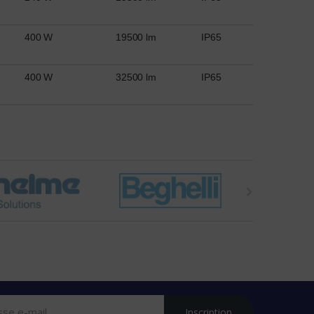
400 W
19500 lm
IP65
400 W
32500 lm
IP65
Inscription