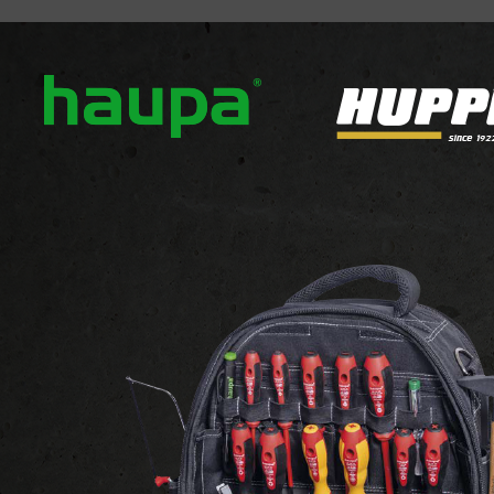
ropos
Nos marques
Actualités
Téléchargement
ECLAIRAGES DE CHANTIER
Lampes de chantier
Gaine Led pour éclairage d
Voir le site 