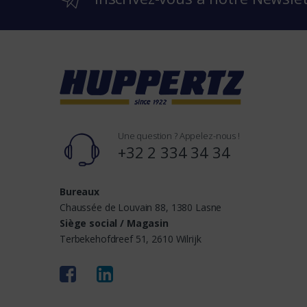
n
d
s
Une question ? Appelez-nous !
+32 2 334 34 34
Bureaux
Chaussée de Louvain 88, 1380 Lasne
Siège social / Magasin
Terbekehofdreef 51, 2610 Wilrijk