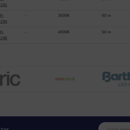
5291
I-
-
3000K
50 m
5294
I-
-
4000K
50 m
5295
tter