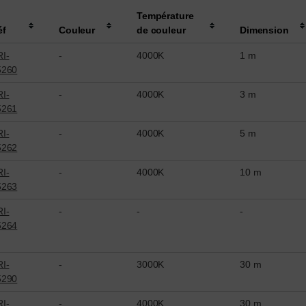
Température
éf
Couleur
de couleur
Dimension
I-
-
4000K
1 m
5260
I-
-
4000K
3 m
5261
I-
-
4000K
5 m
5262
I-
-
4000K
10 m
5263
I-
-
-
-
5264
I-
-
3000K
30 m
5290
I-
-
4000K
30 m