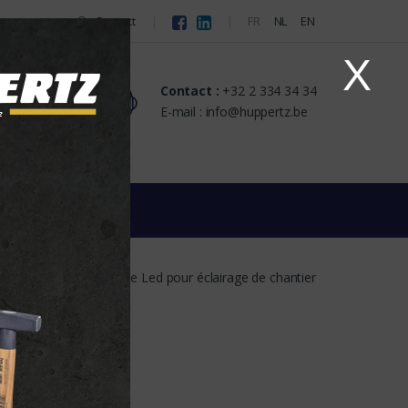
Contact
FR
NL
EN
X
Contact :
+32 2 334 34 34
s
E-mail : info@huppertz.be
Led
Gaine Led pour éclairage de chantier
e chantier
web du fournisseur