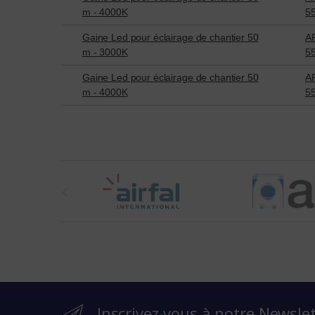
m - 4000K
5
Gaine Led pour éclairage de chantier 50
AR
m - 3000K
5
Gaine Led pour éclairage de chantier 50
AR
m - 4000K
5
t
h
e
b
r
Inscrivez-vous à notre Newsle
a