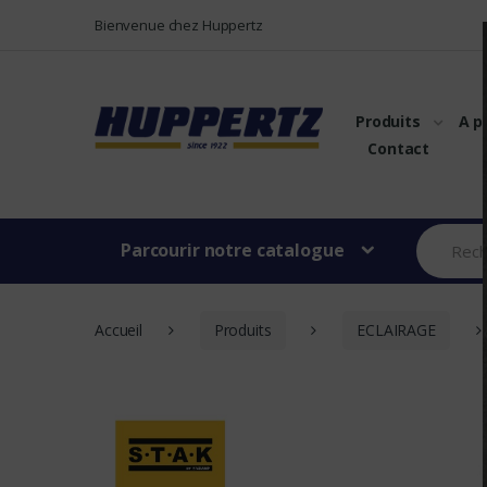
Vers le menu
Vers le content
Bienvenue chez Huppertz
Produits
A p
Contact
Parcourir notre catalogue
Accueil
Produits
ECLAIRAGE