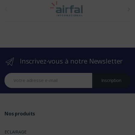
t
h
e
b
r
Inscrivez-vous à notre Newsletter
a
n
Inscription
d
s
Nos produits
ECLAIRAGE