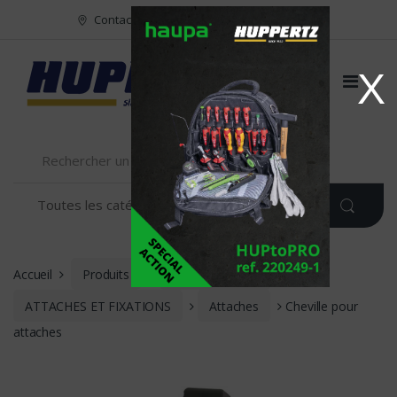
Vers le menu
Vers le content
Contact
FR
NL
EN
X
Accueil
Produits
INSTALLATION
ATTACHES ET FIXATIONS
Attaches
Cheville pour
attaches