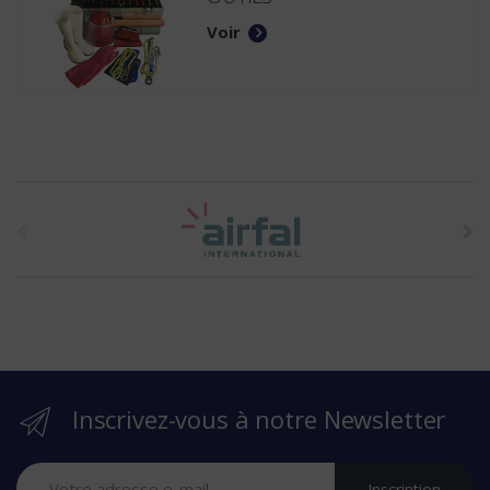
Voir
t
h
e
b
r
Inscrivez-vous à notre Newsletter
a
n
Inscription