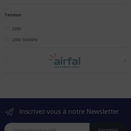
Tension
230V
230V 50/60Hz
t
h
e
b
r
Inscrivez-vous à notre Newsletter
a
n
Inscription