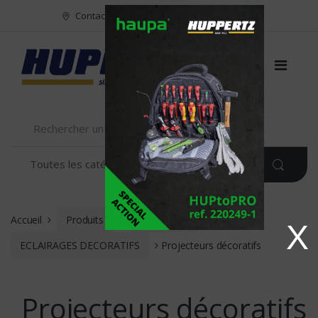
Vers le menu
Vers le content
Contact
FR
NL
EN
Accueil
Produits
ECLAIRAGE
X
ECLAIRAGES DECORATIFS
Projecteurs décoratifs
Projecteurs décoratifs