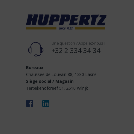
d
s
Une question ? Appelez-nous !
+32 2 334 34 34
Bureaux
Chaussée de Louvain 88, 1380 Lasne
Siège social / Magasin
Terbekehofdreef 51, 2610 Wilrijk