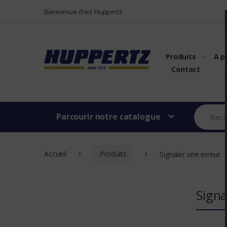
Vers le menu
Vers le content
Bienvenue chez Huppertz
Produits
A p
Contact
Parcourir notre catalogue
Accueil
Produits
Signaler une erreur
Signa