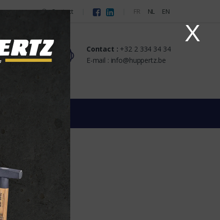
Contact
FR
NL
EN
X
Contact :
+32 2 334 34 34
s
E-mail : info@huppertz.be