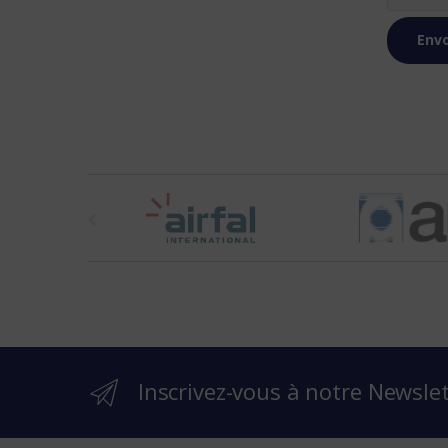
t
h
e
b
r
Inscrivez-vous à notre Newsle
a
n